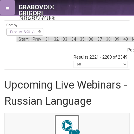
GRABOVOI®
GRIGORI
GRABOVOI®
Sort by
Product SKU -/+
Start
Prev
31
32
33
34
35
36
37
38
39
40
Pag
Results 2221 - 2280 of 2349
Upcoming Live Webinars -
Russian Language