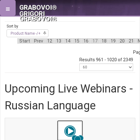
GRABOVOI®
GRIGORI
GRABOVOI®
Sort by
Product Name -/+
Start
Prev
12
13
14
15
16
17
18
19
20
21
Pag
Results 961 - 1020 of 2349
Upcoming Live Webinars -
Russian Language