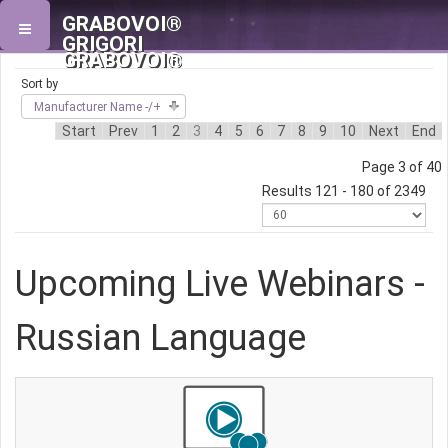
GRABOVOI®
GRIGORI
GRABOVOI®
Sort by
Manufacturer Name -/+
Start
Prev
1
2
3
4
5
6
7
8
9
10
Next
End
Page 3 of 40
Results 121 - 180 of 2349
Upcoming Live Webinars -
Russian Language