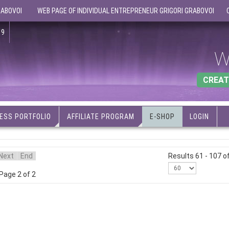
RABOVOI
WEB PAGE OF INDIVIDUAL ENTREPRENEUR GRIGORI GRABOVOI
19
W
CREAT
ESS PORTFOLIO
AFFILIATE PROGRAM
E-SHOP
LOGIN
Next
End
Results 61 - 107 o
Page 2 of 2