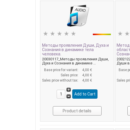
Методы проявления Души, Духа и
Метод
Сознания в динамике тела
област
человека.
Сознан
20030117_Методы проявления Души,
200212
Духа и Сознания в динамике ...
Души в 
Base price for variant:
4,00 €
Base pr
Sales price:
4,00 €
Sales price without tax:
4,00 €
Sales pr
Product details