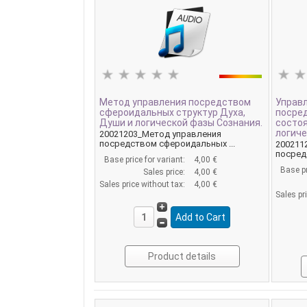
Метод управления посредством
Управ
сфероидальных структур Духа,
посре
Души и логической фазы Сознания.
состоя
логиче
20021203_Метод управления
посредством сфероидальных ...
200211
посредс
Base price for variant:
4,00 €
Base pr
Sales price:
4,00 €
Sales price without tax:
4,00 €
Sales pr
Product details