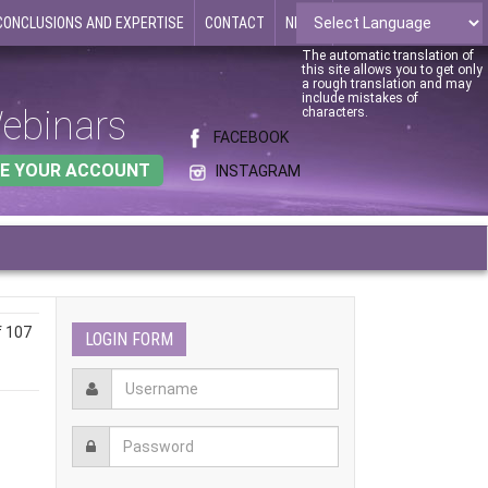
CONCLUSIONS AND EXPERTISE
CONTACT
NEWS
The automatic translation of
this site allows you to get only
a rough translation and may
include mistakes of
ebinars
characters.
FACEBOOK
E YOUR ACCOUNT
INSTAGRAM
f 107
LOGIN FORM