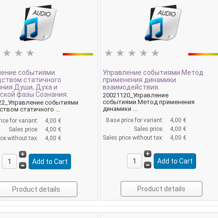
ление событиями
Управление событиями.Метод
дством статичного
применения динамики
ния Души, Духа и
взаимодействия.
ской фазы Сознания.
20021120_Управление
событиями.Метод применения
22_Управление событиями
динамики ...
твом статичного ...
Base price for variant:
4,00 €
ice for variant:
4,00 €
Sales price:
4,00 €
Sales price:
4,00 €
Sales price without tax:
4,00 €
ice without tax:
4,00 €
Product details
Product details