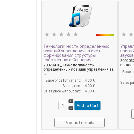
Технологичность определённых
Управ
позиций управления за счёт
принци
формирования структуры
звуков
собственного Сознания.
200203
выделен
20020416_Технологичность
определённых позиций управления за
Base pr
...
Base price for variant:
4,00 €
Sales pr
Sales price:
4,00 €
Sales price without tax:
4,00 €
Product details