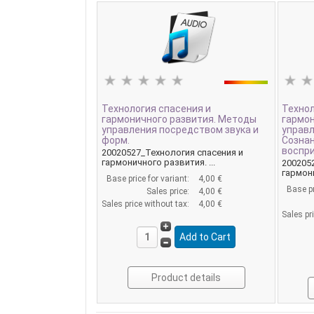
Технология спасения и
Технол
гармоничного развития. Методы
гармон
управления посредством звука и
управ
форм.
Сознан
воспр
20020527_Технология спасения и
гармоничного развития. ...
200205
гармони
Base price for variant:
4,00 €
Base pr
Sales price:
4,00 €
Sales price without tax:
4,00 €
Sales pr
Product details