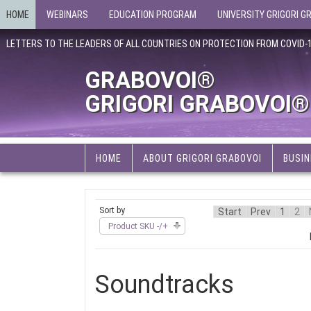
HOME
WEBINARS
EDUCATION PROGRAM
UNIVERSITY GRIGORI G
LETTERS TO THE LEADERS OF ALL COUNTRIES ON PROTECTION FROM COVID-
GRABOVOI®
GRIGORI GRABOVOI®
HOME
ABOUT GRIGORI GRABOVOI
BUSIN
Sort by
Start
Prev
1
2
Product SKU -/+
Soundtracks