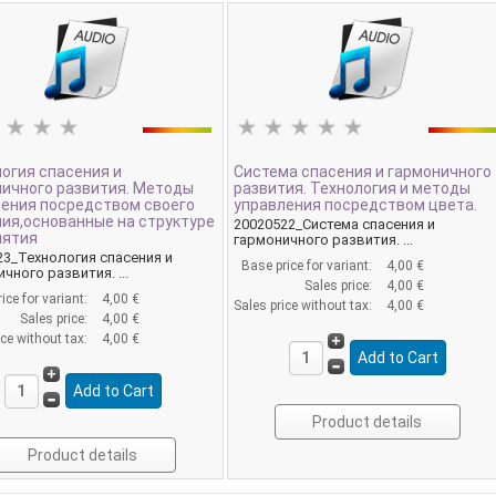
огия спасения и
Система спасения и гармоничного
ичного развития. Методы
развития. Технология и методы
ления посредством своего
управления посредством цвета.
ия,основанные на структуре
20020522_Система спасения и
иятия
гармоничного развития. ...
23_Технология спасения и
Base price for variant:
4,00 €
чного развития. ...
Sales price:
4,00 €
ice for variant:
4,00 €
Sales price without tax:
4,00 €
Sales price:
4,00 €
ice without tax:
4,00 €
Product details
Product details