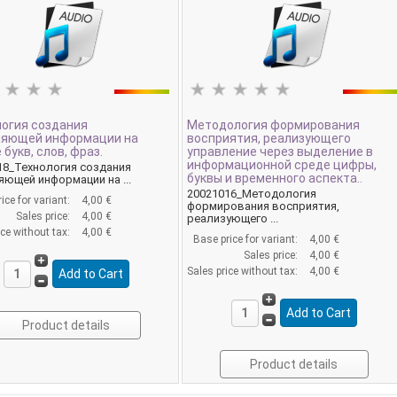
огия создания
Методология формирования
ляющей информации на
восприятия, реализующего
 букв, слов, фраз.
управление через выделение в
информационной среде цифры,
18_Технология создания
буквы и временного аспекта..
яющей информации на ...
20021016_Методология
ice for variant:
4,00 €
формирования восприятия,
Sales price:
4,00 €
реализующего ...
ice without tax:
4,00 €
Base price for variant:
4,00 €
Sales price:
4,00 €
Sales price without tax:
4,00 €
Product details
Product details