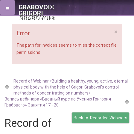
GRABOVOI®
GRIGORI
GRABOVOI®
×
Error
The path for invoices seems to miss the correct file
permissions
Record of Webinar «Building a healthy, young, active, eternal
physical body with the help of Grigori Grabovoi's control
methods of concentrating on numbers»
Запись вебинара «Вводный курс по Учению Григория
Грабового» Занятия 17 - 20
Back to: Recorded Webinars
Record of