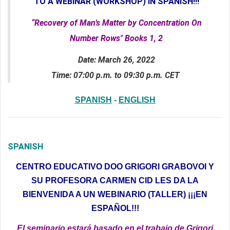
TO A WEBINAR (WORKSHOP) IN SPANISH!!!
“Recovery of Man’s Matter by Concentration On
Number Rows" Books 1, 2
Date: March 26, 2022
Time: 07:00 p.m. to 09:30 p.m. CET
SPANISH
-
ENGLISH
SPANISH
CENTRO EDUCATIVO DOO GRIGORI GRABOVOI
Y
SU
PROFESORA CARMEN CID LES DA LA
BIENVENIDA A UN
WEBINARIO
(TALLER)
¡¡¡
EN
ESPAÑOL!!!
El seminario estará basado en el trabajo de Grigori