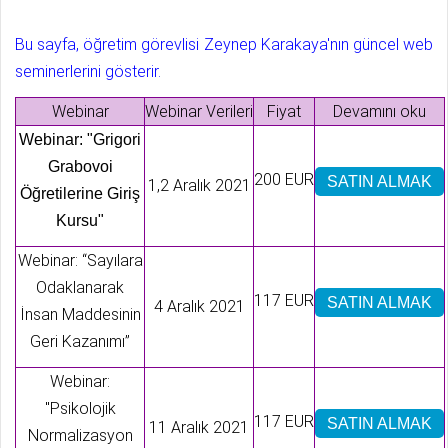
Bu sayfa, öğretim görevlisi Zeynep Karakaya'nın güncel web
seminerlerini gösterir.
Webinar
Webinar Verileri
Fiyat
Devamını oku
Webinar: "Grigori
Grabovoi
200 EUR
SATIN ALMAK
1,2 Aralık 2021
Öğretilerine Giriş
Kursu"
Webinar: “Sayılara
Odaklanarak
117 EUR
SATIN ALMAK
4 Aralık 2021
İnsan Maddesinin
Geri Kazanımı”
Webinar:
"Psikolojik
117 EUR
SATIN ALMAK
11 Aralık 2021
Normalizasyon