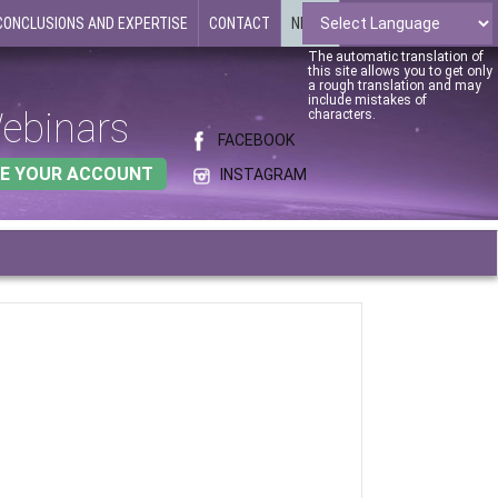
CONCLUSIONS AND EXPERTISE
CONTACT
NEWS
The automatic translation of
this site allows you to get only
a rough translation and may
include mistakes of
ebinars
characters.
FACEBOOK
E YOUR ACCOUNT
INSTAGRAM