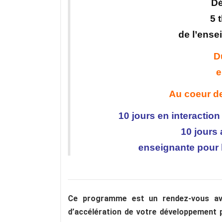
Dé
5 
de l’ense
D
e
Au coeur de 
10 jours en interactio
10 jours
enseignante pour l
C
e programme est un rendez-vous a
d’
acc
élé
ration de votre d
é
veloppement pa