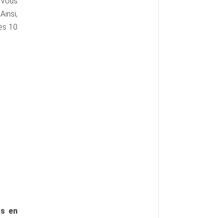
r vous
insi,
des 10
rs en