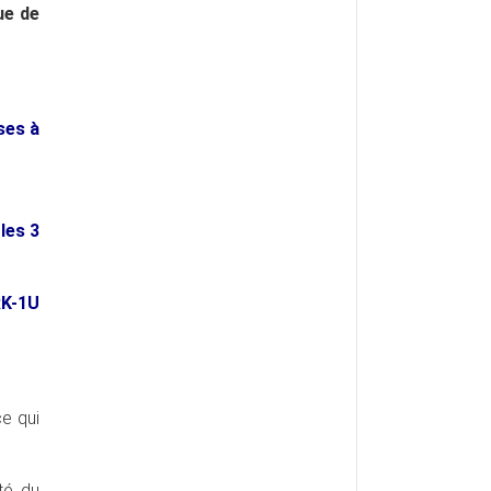
ue de
ses à
les 3
RK-1U
ce qui
ité du