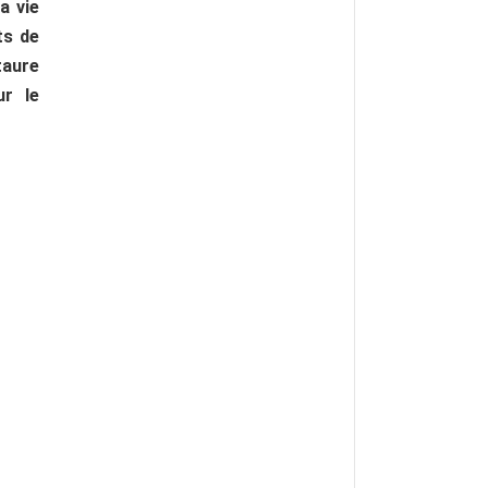
a vie
ts de
taure
ur le